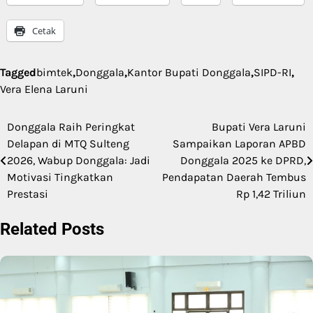
Cetak
Tagged
bimtek
,
Donggala
,
Kantor Bupati Donggala
,
SIPD-RI
,
Vera Elena Laruni
Donggala Raih Peringkat
Bupati Vera Laruni
Navigasi
Delapan di MTQ Sulteng
Sampaikan Laporan APBD
pos
2026, Wabup Donggala: Jadi
Donggala 2025 ke DPRD,
Motivasi Tingkatkan
Pendapatan Daerah Tembus
Prestasi
Rp 1,42 Triliun
Related Posts