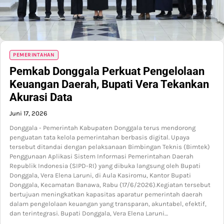
PEMERINTAHAN
Pemkab Donggala Perkuat Pengelolaan
Keuangan Daerah, Bupati Vera Tekankan
Akurasi Data
Juni 17, 2026
Donggala - Pemerintah Kabupaten Donggala terus mendorong
penguatan tata kelola pemerintahan berbasis digital. Upaya
tersebut ditandai dengan pelaksanaan Bimbingan Teknis (Bimtek)
Penggunaan Aplikasi Sistem Informasi Pemerintahan Daerah
Republik Indonesia (SIPD-RI) yang dibuka langsung oleh Bupati
Donggala, Vera Elena Laruni, di Aula Kasiromu, Kantor Bupati
Donggala, Kecamatan Banawa, Rabu (17/6/2026).Kegiatan tersebut
bertujuan meningkatkan kapasitas aparatur pemerintah daerah
dalam pengelolaan keuangan yang transparan, akuntabel, efektif,
dan terintegrasi. Bupati Donggala, Vera Elena Laruni…