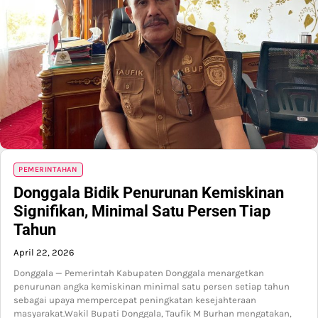
PEMERINTAHAN
Donggala Bidik Penurunan Kemiskinan
Signifikan, Minimal Satu Persen Tiap
Tahun
April 22, 2026
Donggala — Pemerintah Kabupaten Donggala menargetkan
penurunan angka kemiskinan minimal satu persen setiap tahun
sebagai upaya mempercepat peningkatan kesejahteraan
masyarakat.Wakil Bupati Donggala, Taufik M Burhan mengatakan,