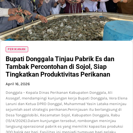
PERIKANAN
Bupati Donggala Tinjau Pabrik Es dan
Tambak Percontohan di Sojol, Siap
Tingkatkan Produktivitas Perikanan
April 16, 2026
Donggala – Kepala Dinas Perikanan Kabupaten Donggala, Ali
Assegaf, mendampingi kunjungan kerja Bupati Donggala, Vera Elena
Laruni dan Ketua DPRD Donggal, Muhammad Yasin Lataka meninjau
sejumlah aset strategis perikanan.Peninjauan itu berlangsung di
Desa Tonggolobibi, Kecamatan Sojol, Kabupaten Donggala, Rabu
(15/4/2026).Dalam kunjungan tersebut, rombongan meninjau
langsung operasional pabrik es yang memiliki kapasitas produksi
300 balok per hari. Fasilitas ini menjadi tumpuan bagi pelaku