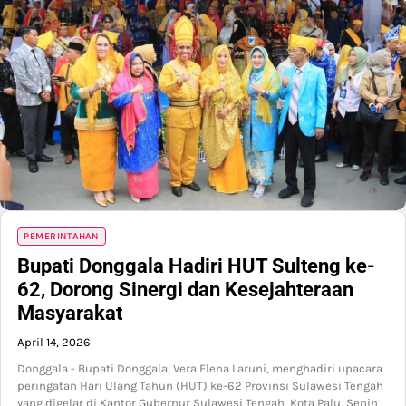
PEMERINTAHAN
Bupati Donggala Hadiri HUT Sulteng ke-
62, Dorong Sinergi dan Kesejahteraan
Masyarakat
April 14, 2026
Donggala - Bupati Donggala, Vera Elena Laruni, menghadiri upacara
peringatan Hari Ulang Tahun (HUT) ke-62 Provinsi Sulawesi Tengah
yang digelar di Kantor Gubernur Sulawesi Tengah, Kota Palu, Senin