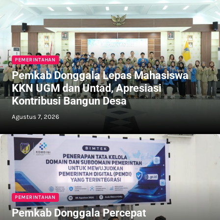
PEMERINTAHAN
Pemkab Donggala Lepas Mahasiswa
KKN UGM dan Untad, Apresiasi
Kontribusi Bangun Desa
Agustus 7, 2026
PEMERINTAHAN
Pemkab Donggala Percepat