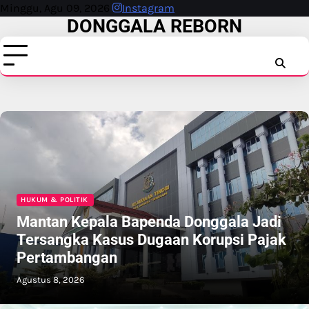
Skip
Minggu, Agu 09, 2026
Instagram
DONGGALA REBORN
to
content
INSTAG
FAC
T
HUKUM & POLITIK
Mantan Kepala Bapenda Donggala Jadi
Tersangka Kasus Dugaan Korupsi Pajak
Pertambangan
Agustus 8, 2026