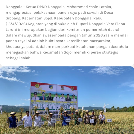
Donggala - Ketua DPRD Donggala, Mohammad Yasin Lataka,
mengapresiasi pelaksanaan panen raya padi sawah di Desa
Siboang, Kecamatan Sojol, Kabupaten Donggala, Rabu
(15/4/2026).Kegiatan yang dibuka oleh Bupati Donggala Vera Elena
Laruni ini merupakan bagian dari komitmen pemerintah daerah
dalam mewujudkan swasembada pangan tahun 2026.Yasin menilai
panen raya ini adalah bukti nyata keterlibatan masyarakat,
khususnya petani, dalam memperkuat ketahanan pangan daerah. Ia
menegaskan bahwa Kecamatan Sojol memiliki peran strategis
sebagai salah…