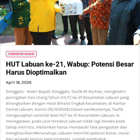
PEMERINTAHAN
HUT Labuan ke-21, Wabup: Potensi Besar
Harus Dioptimalkan
April 18, 2026
Donggala - Wakil Bupati Donggala, Taufik M. Burhan, menghadiri
peringatan Hari Ulang Tahun (HUT) ke-21 Kecamatan Labuan yang
dirangkaikan dengan Halal Bihalal tingkat kecamatan, di Kantor
Camat Labuan, Kamis (16/4/2026).Dalam sambutannya, Taufik
mengucapkan selamat atas HUT ke-21 Kecamatan Labuan. Ia
menegaskan, pada usia tersebut Labuan tidak lagi berada pada
tahap merintis, melainkan harus memasuki fase penguatan dan
menghasilkan.Menurutnya, Labuan memiliki potensi besar, mulai
dari wilayah pesisir yang strategis, jumlah penduduk…