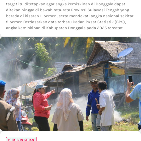
target itu ditetapkan agar angka kemiskinan di Donggala dapat
ditekan hingga di bawah rata-rata Provinsi Sulawesi Tengah yang
berada di kisaran 11 persen, serta mendekati angka nasional sekitar
9 persen.Berdasarkan data terbaru Badan Pusat Statistik (BPS),
angka kemiskinan di Kabupaten Donggala pada 2025 tercatat…
PEMERINTAHAN