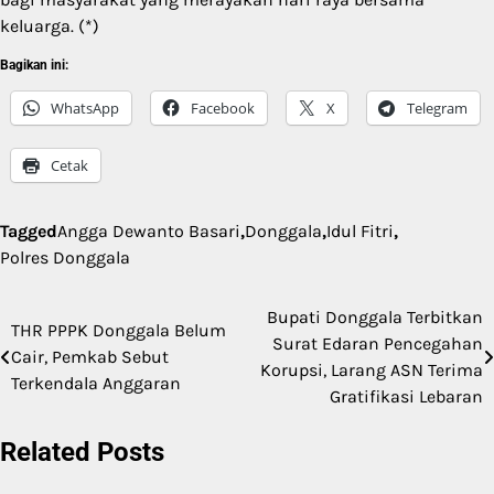
keluarga. (*)
Bagikan ini:
WhatsApp
Facebook
X
Telegram
Cetak
Tagged
Angga Dewanto Basari
,
Donggala
,
Idul Fitri
,
Polres Donggala
Bupati Donggala Terbitkan
Navigasi
THR PPPK Donggala Belum
Surat Edaran Pencegahan
Cair, Pemkab Sebut
pos
Korupsi, Larang ASN Terima
Terkendala Anggaran
Gratifikasi Lebaran
Related Posts