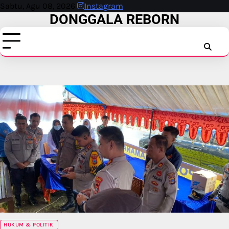
Skip
Sabtu, Agu 08, 2026
Instagram
DONGGALA REBORN
to
content
INSTAG
FAC
T
HUKUM & POLITIK