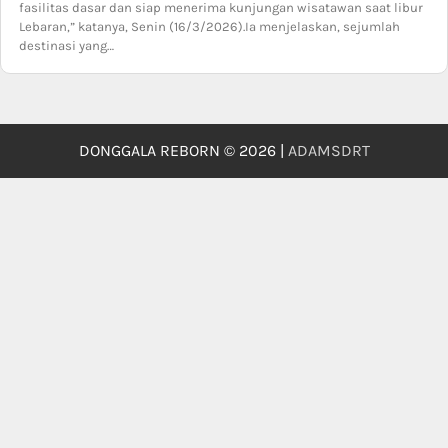
fasilitas dasar dan siap menerima kunjungan wisatawan saat libur
Lebaran,” katanya, Senin (16/3/2026).Ia menjelaskan, sejumlah
destinasi yang…
DONGGALA REBORN © 2026 |
ADAMSDRT