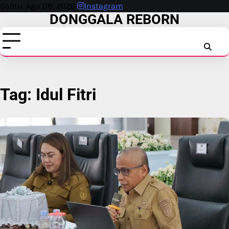
Skip
Sabtu, Agu 08, 2026
Instagram
DONGGALA REBORN
to
content
INSTAG
FAC
T
Tag:
Idul Fitri