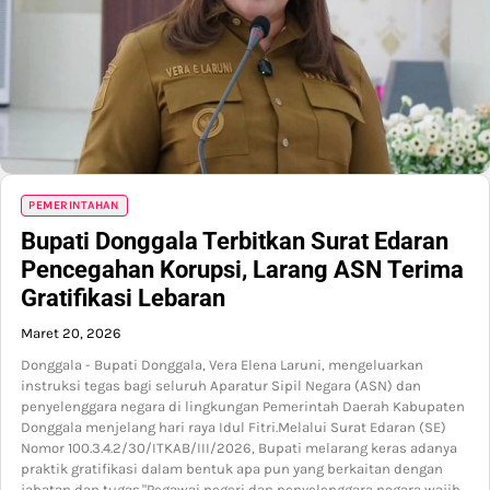
PEMERINTAHAN
Bupati Donggala Terbitkan Surat Edaran
Pencegahan Korupsi, Larang ASN Terima
Gratifikasi Lebaran
Maret 20, 2026
Donggala - Bupati Donggala, Vera Elena Laruni, mengeluarkan
instruksi tegas bagi seluruh Aparatur Sipil Negara (ASN) dan
penyelenggara negara di lingkungan Pemerintah Daerah Kabupaten
Donggala menjelang hari raya Idul Fitri.Melalui Surat Edaran (SE)
Nomor 100.3.4.2/30/ITKAB/III/2026, Bupati melarang keras adanya
praktik gratifikasi dalam bentuk apa pun yang berkaitan dengan
jabatan dan tugas."Pegawai negeri dan penyelenggara negara wajib