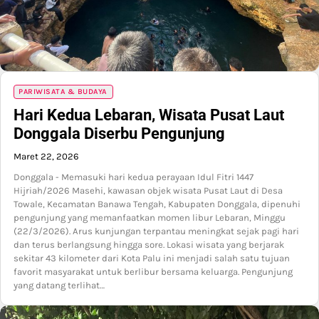
PARIWISATA & BUDAYA
Hari Kedua Lebaran, Wisata Pusat Laut
Donggala Diserbu Pengunjung
Maret 22, 2026
Donggala - Memasuki hari kedua perayaan Idul Fitri 1447
Hijriah/2026 Masehi, kawasan objek wisata Pusat Laut di Desa
Towale, Kecamatan Banawa Tengah, Kabupaten Donggala, dipenuhi
pengunjung yang memanfaatkan momen libur Lebaran, Minggu
(22/3/2026). Arus kunjungan terpantau meningkat sejak pagi hari
dan terus berlangsung hingga sore. Lokasi wisata yang berjarak
sekitar 43 kilometer dari Kota Palu ini menjadi salah satu tujuan
favorit masyarakat untuk berlibur bersama keluarga. Pengunjung
yang datang terlihat…