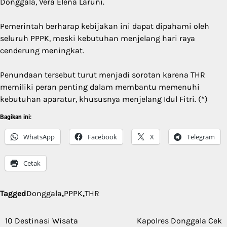
Donggala, Vera Elena Laruni.
Pemerintah berharap kebijakan ini dapat dipahami oleh
seluruh PPPK, meski kebutuhan menjelang hari raya
cenderung meningkat.
Penundaan tersebut turut menjadi sorotan karena THR
memiliki peran penting dalam membantu memenuhi
kebutuhan aparatur, khususnya menjelang Idul Fitri. (*)
Bagikan ini:
WhatsApp
Facebook
X
Telegram
Cetak
Tagged
Donggala
,
PPPK
,
THR
10 Destinasi Wisata
Kapolres Donggala Cek
Navigasi