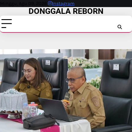
Skip
Minggu, Agu 09, 2026
Instagram
DONGGALA REBORN
to
content
INSTAG
FAC
T