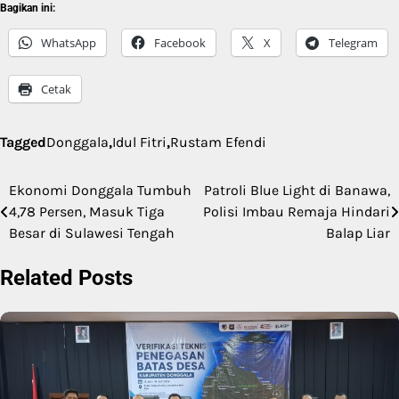
Bagikan ini:
WhatsApp
Facebook
X
Telegram
Cetak
Tagged
Donggala
,
Idul Fitri
,
Rustam Efendi
Ekonomi Donggala Tumbuh
Patroli Blue Light di Banawa,
Navigasi
4,78 Persen, Masuk Tiga
Polisi Imbau Remaja Hindari
pos
Besar di Sulawesi Tengah
Balap Liar
Related Posts