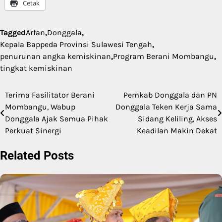
Cetak
Tagged
Arfan
,
Donggala
,
Kepala Bappeda Provinsi Sulawesi Tengah
,
penurunan angka kemiskinan
,
Program Berani Mombangu
,
tingkat kemiskinan
Terima Fasilitator Berani
Pemkab Donggala dan PN
Navigasi
Mombangu, Wabup
Donggala Teken Kerja Sama
pos
Donggala Ajak Semua Pihak
Sidang Keliling, Akses
Perkuat Sinergi
Keadilan Makin Dekat
Related Posts