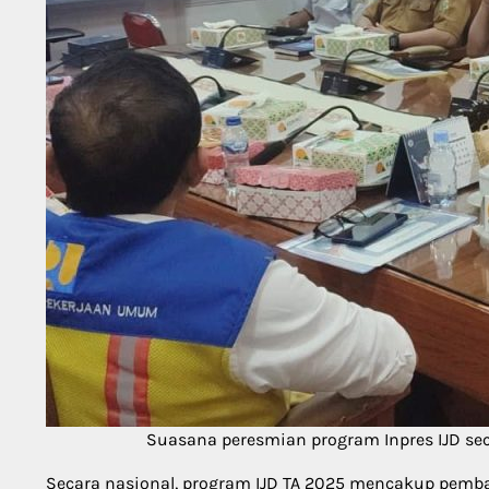
Suasana peresmian program Inpres IJD seca
Secara nasional, program IJD TA 2025 mencakup pembang