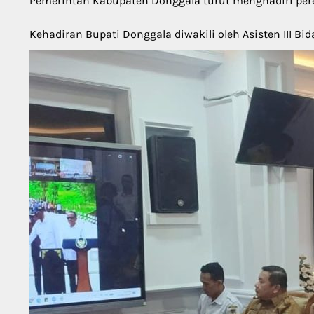
Pemerintah Kabupaten Donggala turut menghadiri peresm
Kehadiran Bupati Donggala diwakili oleh Asisten III 