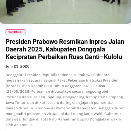
NASIONAL
Presiden Prabowo Resmikan Inpres Jalan
Daerah 2025, Kabupaten Donggala
Kecipratan Perbaikan Ruas Ganti–Kulolu
Juni 23, 2026
Donggala - Presiden Republik Indonesia, Prabowo Subianto,
meresmikan secara nasional Paket Pekerjaan Instruksi Presiden
(Inpres) Jalan Daerah (IJD) Tahun Anggaran 2025, Selasa
(23/06/2026).Peresmian dipusatkan secara langsung oleh
Presiden dari ruas Kedungdung–Bringkoning, Kabupaten Sampang,
Jawa Timur, dan diikuti secara daring oleh jajaran pemerintah
daerah di seluruh Indonesia.Pemerintah Kabupaten Donggala turut
menghadiri peresmian virtual ini dari ruang kerja Wakil Gubernur
Sulawesi Tengah di Kota Palu. Kehadiran Bupati Donggala diwakili
oleh Asisten III…