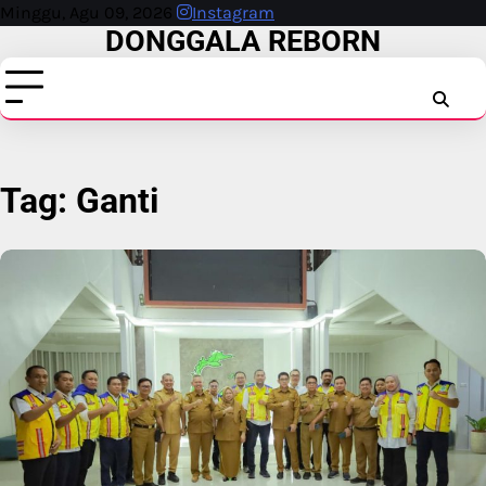
Skip
Minggu, Agu 09, 2026
Instagram
DONGGALA REBORN
to
content
INSTAG
FAC
T
Tag:
Ganti