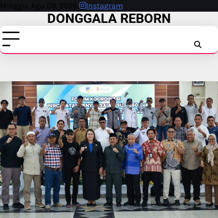
Skip
Minggu, Agu 09, 2026
Instagram
DONGGALA REBORN
to
content
INSTAG
FAC
T