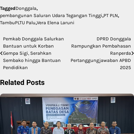
Tagged
Donggala
,
pembangunan Saluran Udara Tegangan Tinggi
,
PT PLN
,
TambuPLTU Palu
,
Vera Elena Laruni
Pemkab Donggala Salurkan
DPRD Donggala
Navigasi
Bantuan untuk Korban
Rampungkan Pembahasan
pos
Gempa Sigi, Serahkan
Ranperda
Sembako hingga Bantuan
Pertanggungjawaban APBD
Pendidikan
2025
Related Posts