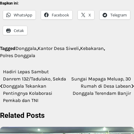
Bagikan ini:
WhatsApp
Facebook
X
Telegram
Cetak
Tagged
Donggala
,
Kantor Desa Siweli
,
Kebakaran
,
Polres Donggala
Hadiri Lepas Sambut
Navigasi
Danrem 132/Tadulako, Sekda
Sungai Mapaga Meluap, 30
pos
Donggala Tekankan
Rumah di Desa Labean
Pentingnya Kolaborasi
Donggala Terendam Banjir
Pemkab dan TNI
Related Posts