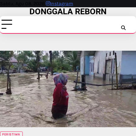
Skip
Sabtu, Agu 08, 2026
Instagram
DONGGALA REBORN
to
content
INSTAG
FAC
T
PERISTIWA