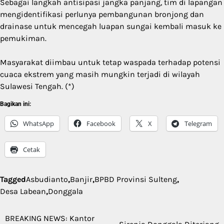
Sebagai langkah antisipasi jangka panjang, tim di lapangan
mengidentifikasi perlunya pembangunan bronjong dan
drainase untuk mencegah luapan sungai kembali masuk ke
pemukiman.
Masyarakat diimbau untuk tetap waspada terhadap potensi
cuaca ekstrem yang masih mungkin terjadi di wilayah
Sulawesi Tengah. (*)
Bagikan ini:
WhatsApp
Facebook
X
Telegram
Cetak
Tagged
Asbudianto
,
Banjir
,
BPBD Provinsi Sulteng
,
Desa Labean
,
Donggala
BREAKING NEWS: Kantor
Navigasi