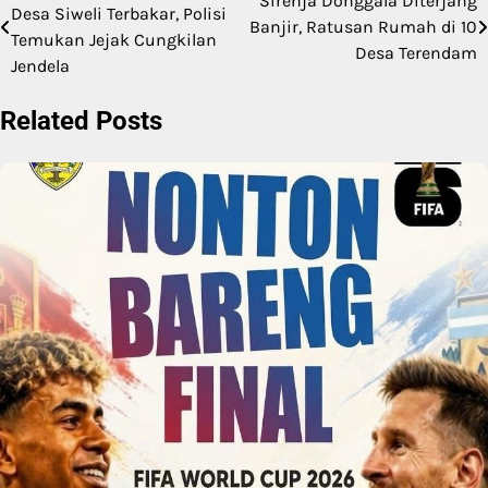
Sirenja Donggala Diterjang
Desa Siweli Terbakar, Polisi
Banjir, Ratusan Rumah di 10
pos
Temukan Jejak Cungkilan
Desa Terendam
Jendela
Related Posts