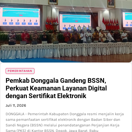
PEMERINTAHAN
Pemkab Donggala Gandeng BSSN,
Perkuat Keamanan Layanan Digital
dengan Sertifikat Elektronik
Juli 11, 2026
DONGGALA - Pemerintah Kabupaten Donggala resmi menjalin kerja
sama pemanfaatan sertifikat elektronik dengan Badan Siber dan
Sandi Negara (BSSN) melalui penandatanganan Perjanjian Kerja
Sama (PKS) di Kantor BSSN, Depok, Jawa Barat, Rabu