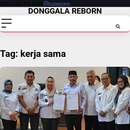
Skip
Sabtu, Agu 08, 2026
Instagram
DONGGALA REBORN
to
content
INSTAG
FAC
T
Tag:
kerja sama