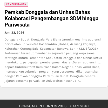
PEMERINTAHAN
Pemkab Donggala dan Unhas Bahas
Kolaborasi Pengembangan SDM hingga
Pariwisata
Juni 22, 2026
Donggala - Bupati Donggala, Vera Elena Laruni, menerima audiensi
perwakilan Universitas Hasanuddin (Unhas) di ruang kerjanya,
Kelurahan Gunung Bale, Kecamatan Banawa, Senin (22/6/2026).
Pertemuan tersebut membahas sejumlah peluang kerja sama
strategis antara Pemerintah Kabupaten Donggala dan Unhas untuk
mendukung percepatan pembangunan daerah.Dalam audiensi itu,
Kepala Subdirektorat Kemitraan Dalam Negeri Unhas, Amril Hans,
memaparkan sejumlah program yang berpotensi dikerjasamakan
dengan Pemkab Donggala. Pertemuan Bupati Donggala beserta
jajaran bersama perwakilan Universitas Hasanudin…
DONGGALA REBORN © 2026 |
ADAMSDRT