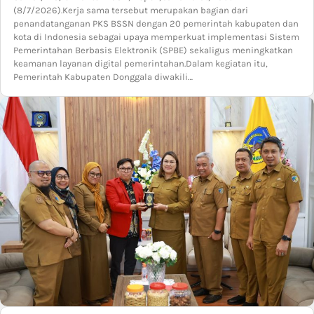
(8/7/2026).Kerja sama tersebut merupakan bagian dari
penandatanganan PKS BSSN dengan 20 pemerintah kabupaten dan
kota di Indonesia sebagai upaya memperkuat implementasi Sistem
Pemerintahan Berbasis Elektronik (SPBE) sekaligus meningkatkan
keamanan layanan digital pemerintahan.Dalam kegiatan itu,
Pemerintah Kabupaten Donggala diwakili…