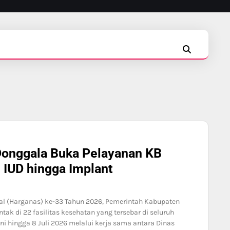
INSTAGRAM
FACEBOOK
TIKTOK
Donggala Buka Pelayanan KB
 IUD hingga Implant
al (Harganas) ke-33 Tahun 2026, Pemerintah Kabupaten
k di 22 fasilitas kesehatan yang tersebar di seluruh
i hingga 8 Juli 2026 melalui kerja sama antara Dinas