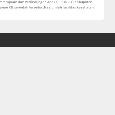
 Perempuan dan Perlindungan Anak (P2KBP3A) Kabupaten
an KB serentak tersedia di sejumlah fasilitas kesehatan,