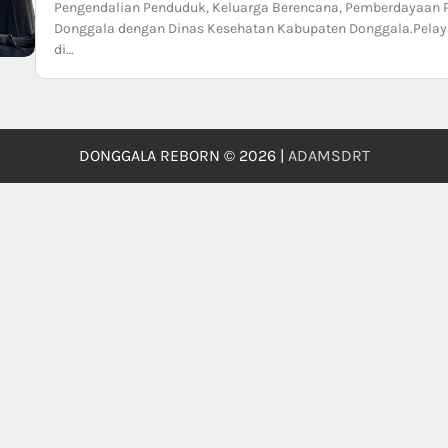
Pengendalian Penduduk, Keluarga Berencana, Pemberdayaan
Donggala dengan Dinas Kesehatan Kabupaten Donggala.Pelayan
di…
DONGGALA REBORN © 2026 |
ADAMSDRT