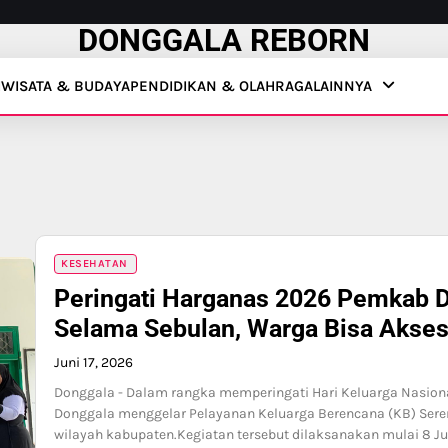
DONGGALA REBORN
IWISATA & BUDAYA
PENDIDIKAN & OLAHRAGA
LAINNYA
KESEHATAN
Peringati Harganas 2026 Pemkab 
Selama Sebulan, Warga Bisa Akses
Juni 17, 2026
Donggala - Dalam rangka memperingati Hari Keluarga Nasion
Donggala menggelar Pelayanan Keluarga Berencana (KB) Serenta
wilayah kabupaten.Kegiatan tersebut dilaksanakan mulai 8 Jun