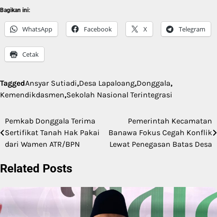
Bagikan ini:
WhatsApp
Facebook
X
Telegram
Cetak
Tagged
Ansyar Sutiadi
,
Desa Lapaloang
,
Donggala
,
Kemendikdasmen
,
Sekolah Nasional Terintegrasi
Pemkab Donggala Terima
Pemerintah Kecamatan
Navigasi
Sertifikat Tanah Hak Pakai
Banawa Fokus Cegah Konflik
pos
dari Wamen ATR/BPN
Lewat Penegasan Batas Desa
Related Posts