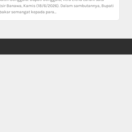
tsir Banawa, Kamis (18/6/2026). Dalam sambutannya, Bupati
bakar semangat kepada para…