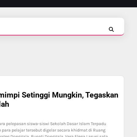
INSTAGRAM
FACEBOOK
TIKTOK
mimpi Setinggi Mungkin, Tegaskan
lah
ara pelepasan siswa-siswi Sekolah Dasar Islam Terpadu
 para pelajar tersebut digelar secara khidmat di Ruang
en Donggala. Bupati Donggala, Vera Elena Laruni sata