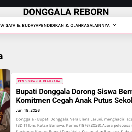
DONGGALA REBORN
IWISATA & BUDAYA
PENDIDIKAN & OLAHRAGA
LAINNYA
a
PENDIDIKAN & OLAHRAGA
Bupati Donggala Dorong Siswa Ber
Komitmen Cegah Anak Putus Seko
Juni 18, 2026
Donggala - Bupati Donggala, Vera Elena Laruni, menghadiri ac
(SDIT) Ibnu Katsir Banawa, Kamis (18/6/2026).Acara pelepasan
Kasiromu Kantor Bupati Donggala, Kecamatan Banawa, Kabupat