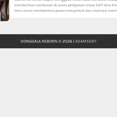
memberikan sambutan di acara pelepasan siswa SDIT Ibnu Ka
Vera Laruni memberikan pesan menyentuh dan motivasi mem
DONGGALA REBORN © 2026 |
ADAMSDRT