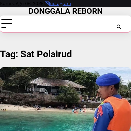
Skip
Kamis, Agu 06, 2026
Instagram
DONGGALA REBORN
to
content
INSTAG
FAC
T
Tag:
Sat Polairud