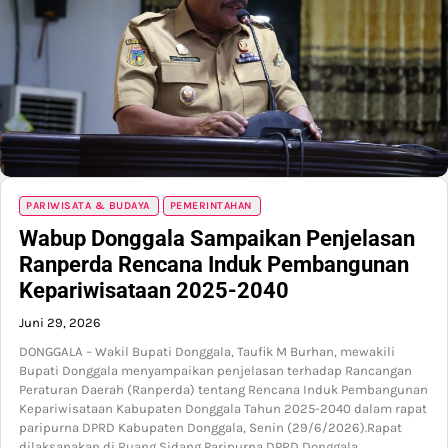
PARIWISATA & BUDAYA
PEMERINTAHAN
Wabup Donggala Sampaikan Penjelasan
Ranperda Rencana Induk Pembangunan
Kepariwisataan 2025-2040
Juni 29, 2026
DONGGALA – Wakil Bupati Donggala, Taufik M Burhan, mewakili
Bupati Donggala menyampaikan penjelasan terhadap Rancangan
Peraturan Daerah (Ranperda) tentang Rencana Induk Pembangunan
Kepariwisataan Kabupaten Donggala Tahun 2025-2040 dalam rapat
paripurna DPRD Kabupaten Donggala, Senin (29/6/2026).Rapat
dilaksanakan di Ruang Sidang Paripurna DPRD Donggala,