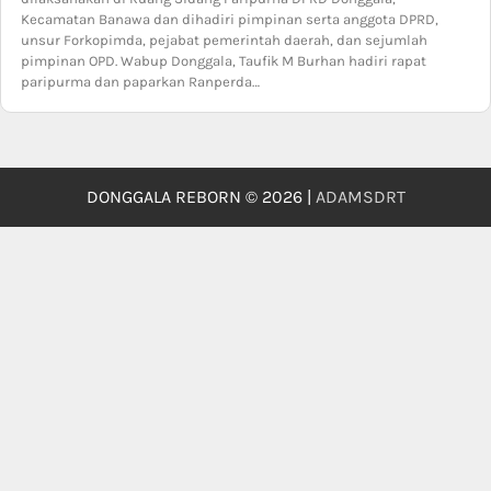
Kecamatan Banawa dan dihadiri pimpinan serta anggota DPRD,
unsur Forkopimda, pejabat pemerintah daerah, dan sejumlah
pimpinan OPD. Wabup Donggala, Taufik M Burhan hadiri rapat
paripurma dan paparkan Ranperda…
DONGGALA REBORN © 2026 |
ADAMSDRT