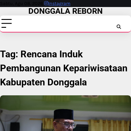
Skip
Sabtu, Agu 08, 2026
Instagram
DONGGALA REBORN
to
content
INSTAG
FAC
T
Tag:
Rencana Induk
Pembangunan Kepariwisataan
Kabupaten Donggala