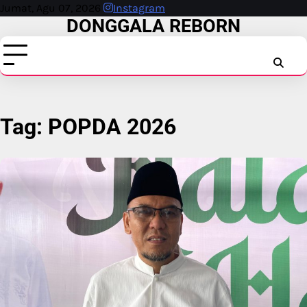
Skip
Jumat, Agu 07, 2026
Instagram
DONGGALA REBORN
to
content
INSTAG
FAC
T
Tag:
POPDA 2026