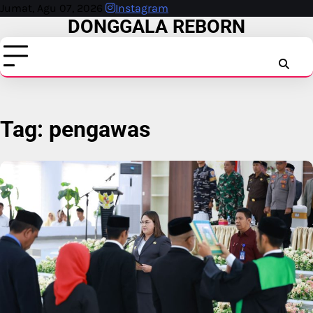
Skip
Jumat, Agu 07, 2026
Instagram
DONGGALA REBORN
to
content
INSTAG
FAC
T
Tag:
pengawas