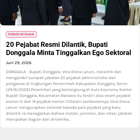
PEMERINTAHAN
20 Pejabat Resmi Dilantik, Bupati
Donggala Minta Tinggalkan Ego Sektoral
Juni 29, 2026
DONGGALA - Bupati Donggala, Vera Elena Laruni, melantik dan
mengambil sumpah jabatan 20 pejabat administrator dan
pengawas di lingkungan Pemerintah Kabupaten Donggala, Senin
(29/6/2026).Pelantikan yang berlangsung di Aula Kasiromu Kantor
Bupati Donggala, Kecamatan Banawa itu terdiri atas enam pejabat
eselon III dan 14 pejabat eselon IV.Dalam sambutannya, Vera Elena
Laruni mengucapkan selamat kepada para pejabat yang baru
dilantik. Ia menegaskan bahwa mutasi, promosi, dan rotasi jabatan
merupakan bagian dari dinamika…