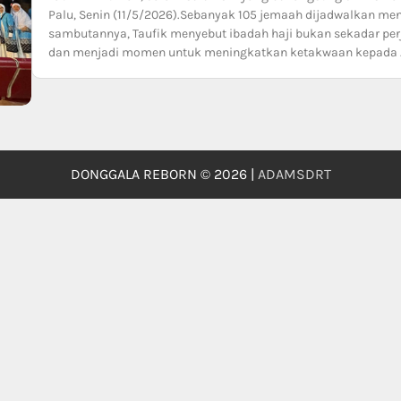
Palu, Senin (11/5/2026).Sebanyak 105 jemaah dijadwalkan me
sambutannya, Taufik menyebut ibadah haji bukan sekadar perj
dan menjadi momen untuk meningkatkan ketakwaan kepada 
DONGGALA REBORN © 2026 |
ADAMSDRT