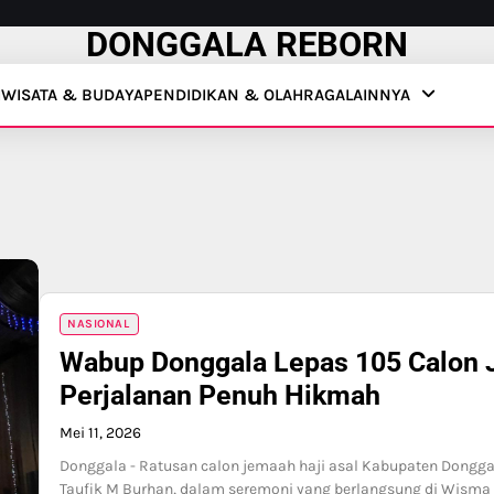
DONGGALA REBORN
IWISATA & BUDAYA
PENDIDIKAN & OLAHRAGA
LAINNYA
NASIONAL
Wabup Donggala Lepas 105 Calon J
Perjalanan Penuh Hikmah
Mei 11, 2026
Donggala - Ratusan calon jemaah haji asal Kabupaten Donggal
Taufik M Burhan, dalam seremoni yang berlangsung di Wisma 