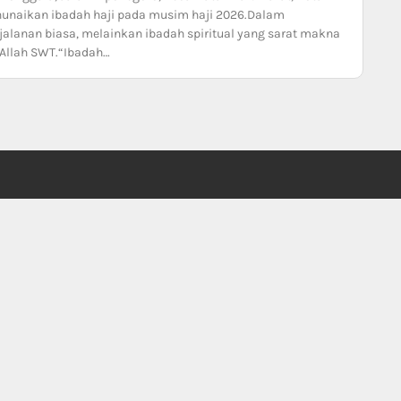
nunaikan ibadah haji pada musim haji 2026.Dalam
alanan biasa, melainkan ibadah spiritual yang sarat makna
Allah SWT.“Ibadah…