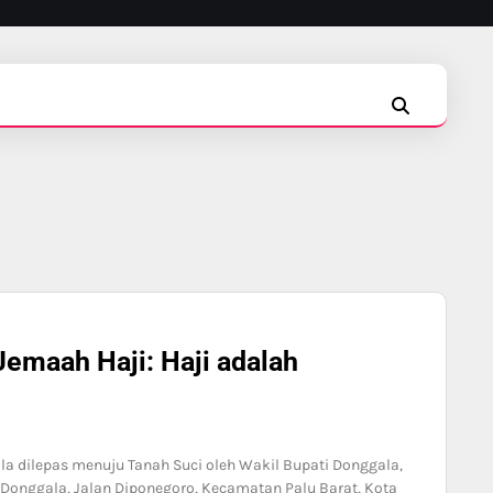
INSTAGRAM
FACEBOOK
TIKTOK
emaah Haji: Haji adalah
a dilepas menuju Tanah Suci oleh Wakil Bupati Donggala,
Donggala, Jalan Diponegoro, Kecamatan Palu Barat, Kota