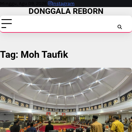
Skip
Minggu, Agu 09, 2026
Instagram
DONGGALA REBORN
to
content
INSTAG
FAC
T
Tag:
Moh Taufik