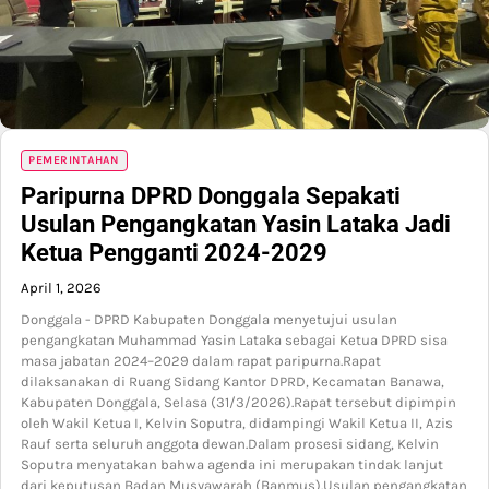
PEMERINTAHAN
Paripurna DPRD Donggala Sepakati
Usulan Pengangkatan Yasin Lataka Jadi
Ketua Pengganti 2024-2029
April 1, 2026
Donggala - DPRD Kabupaten Donggala menyetujui usulan
pengangkatan Muhammad Yasin Lataka sebagai Ketua DPRD sisa
masa jabatan 2024–2029 dalam rapat paripurna.Rapat
dilaksanakan di Ruang Sidang Kantor DPRD, Kecamatan Banawa,
Kabupaten Donggala, Selasa (31/3/2026).Rapat tersebut dipimpin
oleh Wakil Ketua I, Kelvin Soputra, didampingi Wakil Ketua II, Azis
Rauf serta seluruh anggota dewan.Dalam prosesi sidang, Kelvin
Soputra menyatakan bahwa agenda ini merupakan tindak lanjut
dari keputusan Badan Musyawarah (Banmus).Usulan pengangkatan