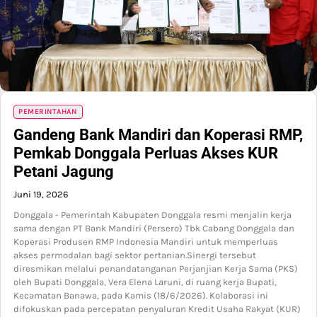
PEMERINTAHAN
Gandeng Bank Mandiri dan Koperasi RMP,
Pemkab Donggala Perluas Akses KUR
Petani Jagung
Juni 19, 2026
Donggala - Pemerintah Kabupaten Donggala resmi menjalin kerja
sama dengan PT Bank Mandiri (Persero) Tbk Cabang Donggala dan
Koperasi Produsen RMP Indonesia Mandiri untuk memperluas
akses permodalan bagi sektor pertanian.Sinergi tersebut
diresmikan melalui penandatanganan Perjanjian Kerja Sama (PKS)
oleh Bupati Donggala, Vera Elena Laruni, di ruang kerja Bupati,
Kecamatan Banawa, pada Kamis (18/6/2026). Kolaborasi ini
difokuskan pada percepatan penyaluran Kredit Usaha Rakyat (KUR)