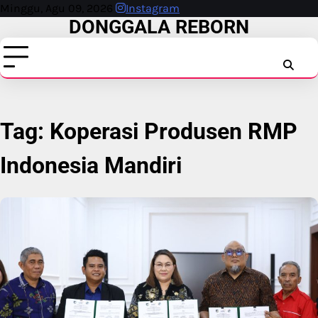
Skip
Minggu, Agu 09, 2026
Instagram
DONGGALA REBORN
to
content
INSTAG
FAC
T
Tag:
Koperasi Produsen RMP
Indonesia Mandiri