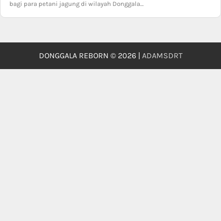
bagi para petani jagung di wilayah Donggala…
DONGGALA REBORN © 2026 |
ADAMSDRT