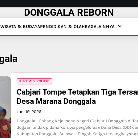
DONGGALA REBORN
IWISATA & BUDAYA
PENDIDIKAN & OLAHRAGA
LAINNYA
gala
HUKUM & POLITIK
Cabjari Tompe Tetapkan Tiga Ters
Desa Marana Donggala
Juni 19, 2026
Donggala - Cabang Kejaksaan Negeri (Cabjari) Donggala di T
dugaan tindak pidana korupsi pengelolaan Dana Desa (DD) da
Kabupaten Donggala, Sulawesi Tengah.Ketiga tersangka yang 