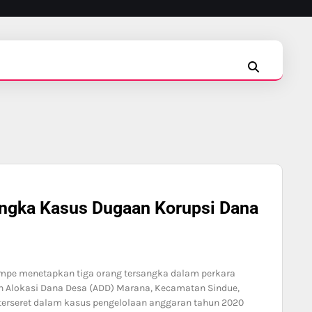
INSTAGRAM
FACEBOOK
TIKTOK
angka Kasus Dugaan Korupsi Dana
ompe menetapkan tiga orang tersangka dalam perkara
n Alokasi Dana Desa (ADD) Marana, Kecamatan Sindue,
terseret dalam kasus pengelolaan anggaran tahun 2020