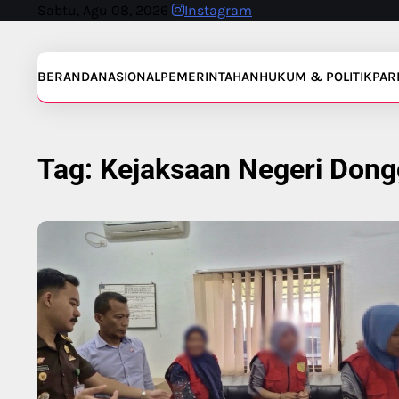
Skip
Sabtu, Agu 08, 2026
Instagram
to
content
BERANDA
NASIONAL
PEMERINTAHAN
HUKUM & POLITIK
PAR
Tag:
Kejaksaan Negeri Dong