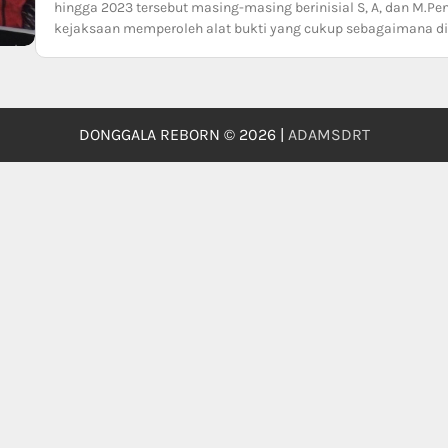
hingga 2023 tersebut masing-masing berinisial S, A, dan M.Pen
kejaksaan memperoleh alat bukti yang cukup sebagaimana di
DONGGALA REBORN © 2026 |
ADAMSDRT