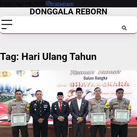
Skip
Sabtu, Agu 08, 2026
Instagram
DONGGALA REBORN
to
content
INSTAG
FAC
T
Tag:
Hari Ulang Tahun