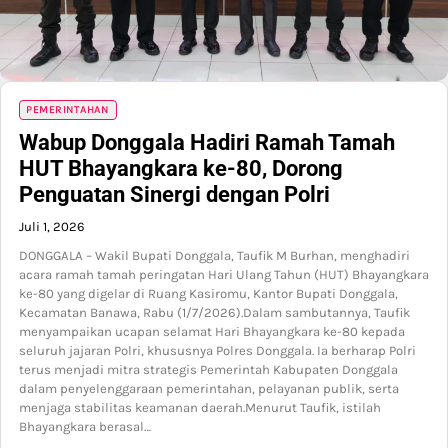
PEMERINTAHAN
Wabup Donggala Hadiri Ramah Tamah
HUT Bhayangkara ke-80, Dorong
Penguatan Sinergi dengan Polri
Juli 1, 2026
DONGGALA – Wakil Bupati Donggala, Taufik M Burhan, menghadiri
acara ramah tamah peringatan Hari Ulang Tahun (HUT) Bhayangkara
ke-80 yang digelar di Ruang Kasiromu, Kantor Bupati Donggala,
Kecamatan Banawa, Rabu (1/7/2026).Dalam sambutannya, Taufik
menyampaikan ucapan selamat Hari Bhayangkara ke-80 kepada
seluruh jajaran Polri, khususnya Polres Donggala. Ia berharap Polri
terus menjadi mitra strategis Pemerintah Kabupaten Donggala
dalam penyelenggaraan pemerintahan, pelayanan publik, serta
menjaga stabilitas keamanan daerah.Menurut Taufik, istilah
Bhayangkara berasal…