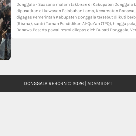
Donggala - Suasana malam takbiran di Kabupaten Donggala b
dipusatkan di kawasan Pelabuhan Lama, Kecamatan Banawa, 
digagas Pemerintah Kabupaten Donggala tersebut diikuti ber
(Risma), santri Taman Pendidikan Al-Qur’an (TPQ), hingga pe
Banawa.Peserta pawai resmi dilepas oleh Bupati Donggala, Ve
DONGGALA REBORN © 2026 |
ADAMSDRT