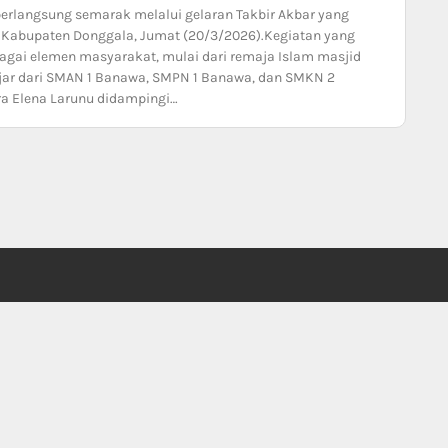
erlangsung semarak melalui gelaran Takbir Akbar yang
Kabupaten Donggala, Jumat (20/3/2026).Kegiatan yang
bagai elemen masyarakat, mulai dari remaja Islam masjid
lajar dari SMAN 1 Banawa, SMPN 1 Banawa, dan SMKN 2
ra Elena Larunu didampingi…