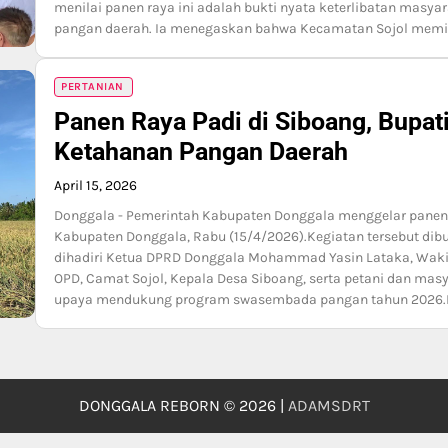
menilai panen raya ini adalah bukti nyata keterlibatan mas
pangan daerah. Ia menegaskan bahwa Kecamatan Sojol memilik
PERTANIAN
Panen Raya Padi di Siboang, Bupat
Ketahanan Pangan Daerah
April 15, 2026
Donggala - Pemerintah Kabupaten Donggala menggelar panen 
Kabupaten Donggala, Rabu (15/4/2026).Kegiatan tersebut dibu
dihadiri Ketua DPRD Donggala Mohammad Yasin Lataka, Wakil
OPD, Camat Sojol, Kepala Desa Siboang, serta petani dan mas
upaya mendukung program swasembada pangan tahun 2026.
DONGGALA REBORN © 2026 |
ADAMSDRT