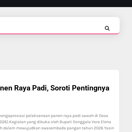
INSTAGRAM
FACEBOOK
TIKTOK
nen Raya Padi, Soroti Pentingnya
engapresiasi pelaksanaan panen raya padi sawah di Desa
026).Kegiatan yang dibuka oleh Bupati Donggala Vera Elena
erah dalam mewujudkan swasembada pangan tahun 2026.Yasin