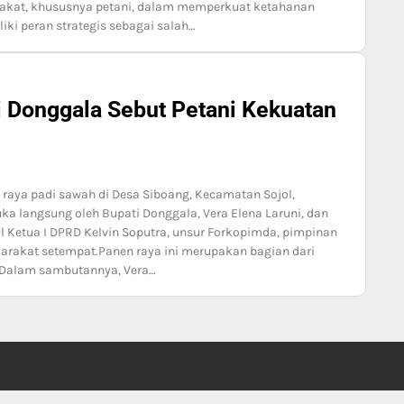
yarakat, khususnya petani, dalam memperkuat ketahanan
i peran strategis sebagai salah…
i Donggala Sebut Petani Kekuatan
raya padi sawah di Desa Siboang, Kecamatan Sojol,
ka langsung oleh Bupati Donggala, Vera Elena Laruni, dan
 Ketua I DPRD Kelvin Soputra, unsur Forkopimda, pimpinan
yarakat setempat.Panen raya ini merupakan bagian dari
Dalam sambutannya, Vera…