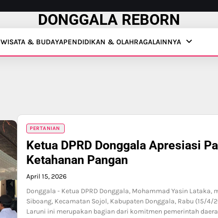
DONGGALA REBORN
IWISATA & BUDAYA
PENDIDIKAN & OLAHRAGA
LAINNYA
PERTANIAN
Ketua DPRD Donggala Apresiasi Pa
Ketahanan Pangan
April 15, 2026
Donggala - Ketua DPRD Donggala, Mohammad Yasin Lataka, m
Siboang, Kecamatan Sojol, Kabupaten Donggala, Rabu (15/4/2
Laruni ini merupakan bagian dari komitmen pemerintah da