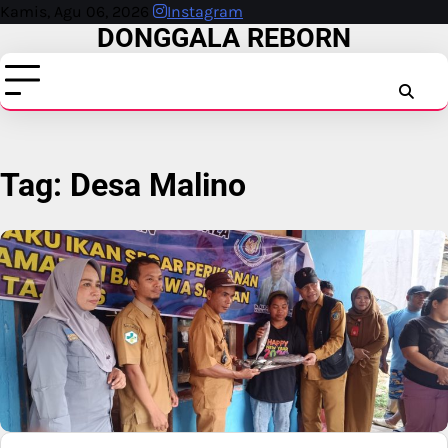
Skip
Kamis, Agu 06, 2026
Instagram
DONGGALA REBORN
to
content
INSTAG
FAC
T
Tag:
Desa Malino