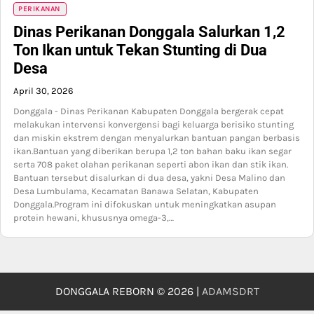
PERIKANAN
Dinas Perikanan Donggala Salurkan 1,2
Ton Ikan untuk Tekan Stunting di Dua
Desa
April 30, 2026
Donggala - Dinas Perikanan Kabupaten Donggala bergerak cepat
melakukan intervensi konvergensi bagi keluarga berisiko stunting
dan miskin ekstrem dengan menyalurkan bantuan pangan berbasis
ikan.Bantuan yang diberikan berupa 1,2 ton bahan baku ikan segar
serta 708 paket olahan perikanan seperti abon ikan dan stik ikan.
Bantuan tersebut disalurkan di dua desa, yakni Desa Malino dan
Desa Lumbulama, Kecamatan Banawa Selatan, Kabupaten
Donggala.Program ini difokuskan untuk meningkatkan asupan
protein hewani, khususnya omega-3,…
DONGGALA REBORN © 2026 |
ADAMSDRT