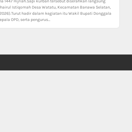
 1447 Hijriah.Sapi kurban tersebut diserahkan langsung
 Khairul Istiqomah Desa Watatu, Kecamatan Banawa Selatan,
026).Turut hadir dalam kegiatan itu Wakil Bupati Donggala
kepala OPD, serta pengurus…