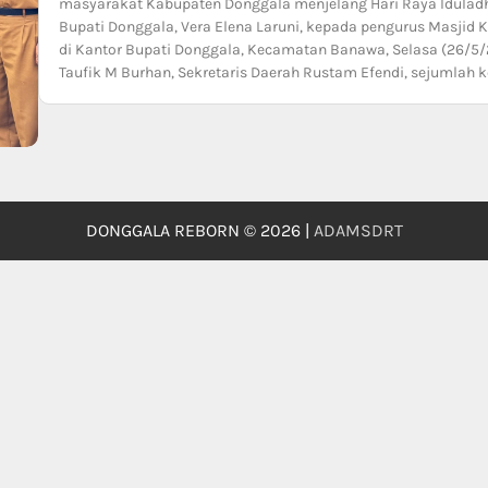
masyarakat Kabupaten Donggala menjelang Hari Raya Iduladha
Bupati Donggala, Vera Elena Laruni, kepada pengurus Masjid
di Kantor Bupati Donggala, Kecamatan Banawa, Selasa (26/5/2
Taufik M Burhan, Sekretaris Daerah Rustam Efendi, sejumlah 
DONGGALA REBORN © 2026 |
ADAMSDRT