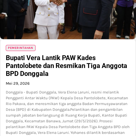
PEMERINTAHAN
Bupati Vera Lantik PAW Kades
Pantolobete dan Resmikan Tiga Anggota
BPD Donggala
Mei 29, 2026
Donggala - Bupati Donggala, Vera Elena Laruni, resmi melantik
Pengganti Antar Waktu (PAW) Kepala Desa Pantolobete, Kecamatan
Rio Pakava, dan meresmikan tiga anggota Badan Permusyawaratan
Desa (BPD) di Kabupaten Donggala.Pelantikan dan pengambilan
sumpah jabatan berlangsung di Ruang Kerja Bupati, Kantor Bupati
Donggala, Kecamatan Banawa, Jumat (29/5/2026). Prosesi
pelantikan PAW Kepala Desa Pantolobete dan Tiga Anggota BPD oleh
Bupati Donggala, Vera Elena Laruni. Yohanes dilantik berdasarkan