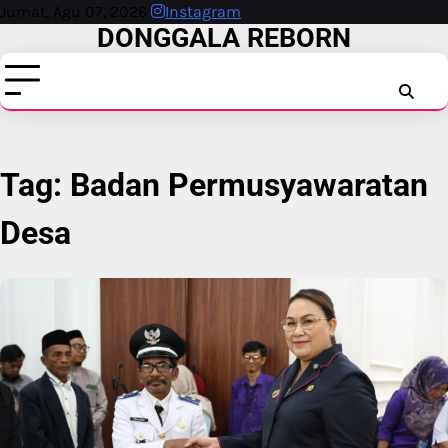
Skip
Jumat, Agu 07, 2026
Instagram
DONGGALA REBORN
to
content
INSTAG
FAC
T
Tag:
Badan Permusyawaratan
Desa